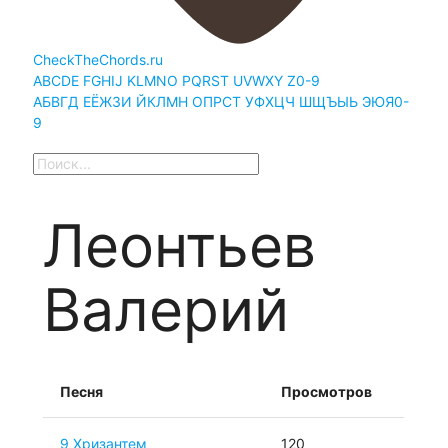
CheckTheChords.ru
A
B
C
D
E
F
G
H
I
J
K
L
M
N
O
P
Q
R
S
T
U
V
W
X
Y
Z
0-9
А
Б
В
Г
Д
Е
Ё
Ж
З
И
Й
К
Л
М
Н
О
П
Р
С
Т
У
Ф
Х
Ц
Ч
Ш
Щ
Ъ
Ы
Ь
Э
Ю
Я
0-
9
Леонтьев
Валерий
Песня
Просмотров
9 Хризантем
120