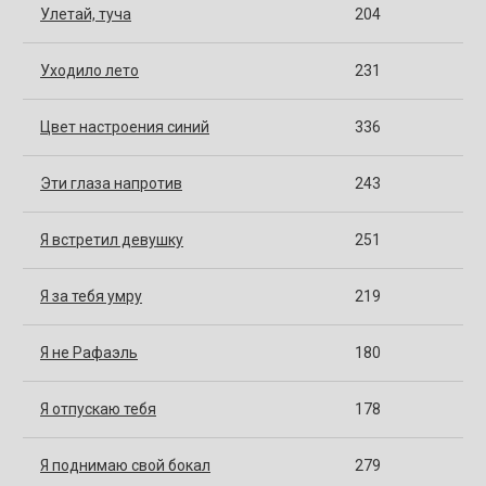
Улетай, туча
204
Уходило лето
231
Цвет настроения синий
336
Эти глаза напротив
243
Я встретил девушку
251
Я за тебя умру
219
Я не Рафаэль
180
Я отпускаю тебя
178
Я поднимаю свой бокал
279