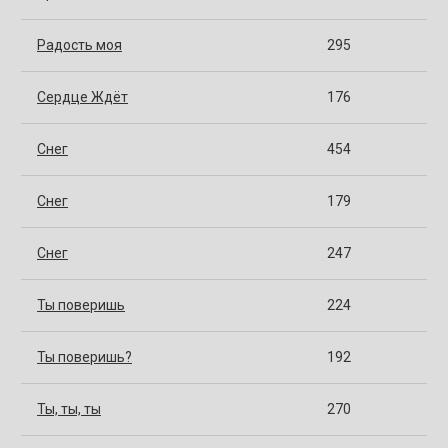
Радость моя
295
Сердце Ждёт
176
Снег
454
Снег
179
Снег
247
Ты поверишь
224
Ты поверишь?
192
Ты, ты, ты
270