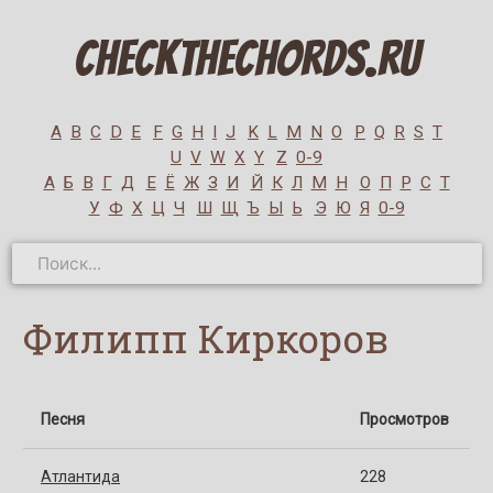
CheckTheChords.ru
A
B
C
D
E
F
G
H
I
J
K
L
M
N
O
P
Q
R
S
T
U
V
W
X
Y
Z
0-9
А
Б
В
Г
Д
Е
Ё
Ж
З
И
Й
К
Л
М
Н
О
П
Р
С
Т
У
Ф
Х
Ц
Ч
Ш
Щ
Ъ
Ы
Ь
Э
Ю
Я
0-9
Филипп Киркоров
Песня
Просмотров
Атлантида
228